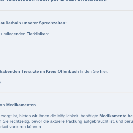
fe außerhalb unserer Sprechzeiten:
 umliegenden Tierkliniken:
habenden Tierärzte im Kreis Offenbach
finden Sie hier:
e
von Medikamenten
ersorgt ist, bieten wir Ihnen die Möglichkeit, benötigte
Medikamente beq
en Sie rechtzeitig, bevor die aktuelle Packung aufgebraucht ist, und ber
rkeit variieren können.