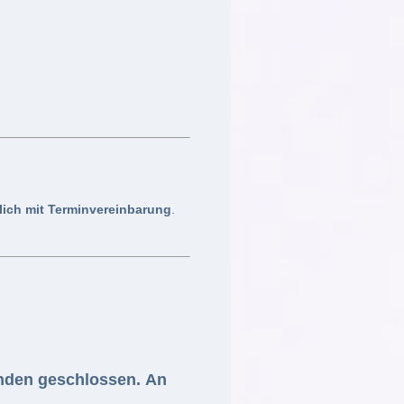
lich mit Terminvereinbarung
.
ünden geschlossen
.
An