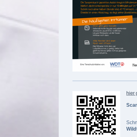
hier
Sca
Schne
Wild