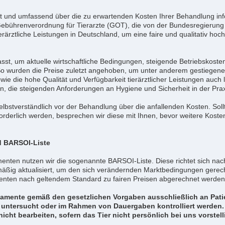
nt und umfassend über die zu erwartenden Kosten Ihrer Behandlung inf
 Gebührenverordnung für Tierarzte (GOT), die von der Bundesregierung
tierärztliche Leistungen in Deutschland, um eine faire und qualitativ ho
t, um aktuelle wirtschaftliche Bedingungen, steigende Betriebskosten 
So wurden die Preise zuletzt angehoben, um unter anderem gestiegene 
e die hohe Qualität und Verfügbarkeit tierärztlicher Leistungen auch l
gen, die steigenden Anforderungen an Hygiene und Sicherheit in der Praxi
selbstverständlich vor der Behandlung über die anfallenden Kosten. Sol
rderlich werden, besprechen wir diese mit Ihnen, bevor weitere Koste
 BARSOI-Liste
nten nutzen wir die sogenannte BARSOI-Liste. Diese richtet sich nach
mäßig aktualisiert, um den sich verändernden Marktbedingungen gerec
amenten nach geltendem Standard zu fairen Preisen abgerechnet werden
ikamente gemäß den gesetzlichen Vorgaben ausschließlich an Pa
s untersucht oder im Rahmen von Dauergaben kontrolliert werden.
icht bearbeiten, sofern das Tier nicht persönlich bei uns vorstelli